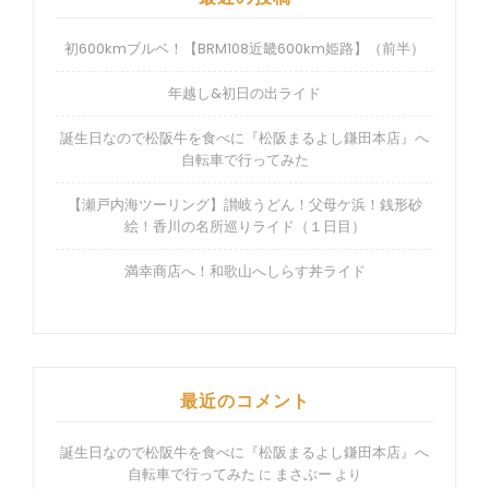
初600kmブルベ！【BRM108近畿600km姫路】（前半）
年越し&初日の出ライド
誕生日なので松阪牛を食べに『松阪まるよし鎌田本店』へ
自転車で行ってみた
【瀬戸内海ツーリング】讃岐うどん！父母ケ浜！銭形砂
絵！香川の名所巡りライド（１日目）
満幸商店へ！和歌山へしらす丼ライド
最近のコメント
誕生日なので松阪牛を食べに『松阪まるよし鎌田本店』へ
自転車で行ってみた
まさぶー
に
より