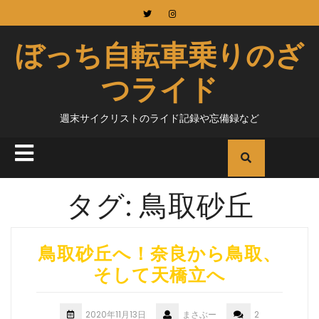
Skip
to
content
ぼっち自転車乗りのざ
つライド
週末サイクリストのライド記録や忘備録など
Open
Button
タグ:
鳥取砂丘
鳥取砂丘へ！奈良から鳥取、
そして天橋立へ
2020年11月13日
まさぶー
2