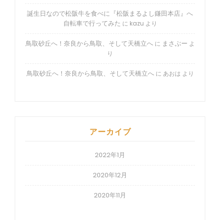
誕生日なので松阪牛を食べに『松阪まるよし鎌田本店』へ
自転車で行ってみた
に
kazu
より
鳥取砂丘へ！奈良から鳥取、そして天橋立へ
まさぶー
に
よ
り
鳥取砂丘へ！奈良から鳥取、そして天橋立へ
に
あおは
より
アーカイブ
2022年1月
2020年12月
2020年11月