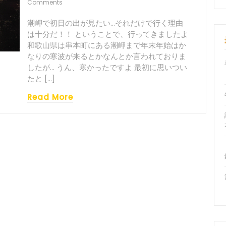
Comments
潮岬で初日の出が見たい…それだけで行く理由
は十分だ！！ ということで、行ってきましたよ
和歌山県は串本町にある潮岬まで年末年始はか
なりの寒波が来るとかなんとか言われておりま
したが… うん、寒かったですよ 最初に思いつい
たと […]
Read More