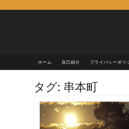
Skip
to
content
ホーム
自己紹介
プライバシーポリ
タグ:
串本町