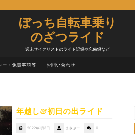
ぼっち自転車乗り
のざつライド
週末サイクリストのライド記録や忘備録など
シー・免責事項等
お問い合わせ
年越し&初日の出ライド
2022年1月3日
まさぶー
0