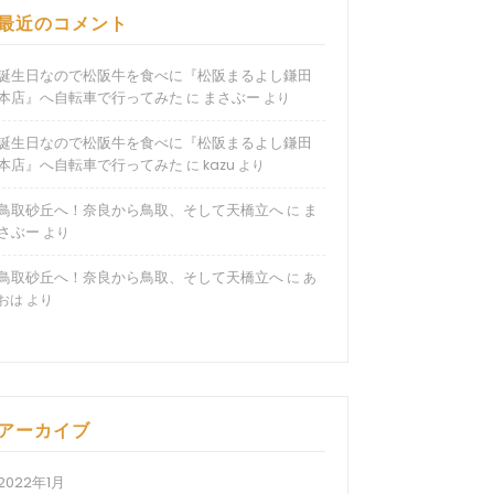
最近のコメント
誕生日なので松阪牛を食べに『松阪まるよし鎌田
本店』へ自転車で行ってみた
まさぶー
に
より
誕生日なので松阪牛を食べに『松阪まるよし鎌田
本店』へ自転車で行ってみた
に
kazu
より
鳥取砂丘へ！奈良から鳥取、そして天橋立へ
ま
に
さぶー
より
鳥取砂丘へ！奈良から鳥取、そして天橋立へ
に
あ
おは
より
アーカイブ
2022年1月