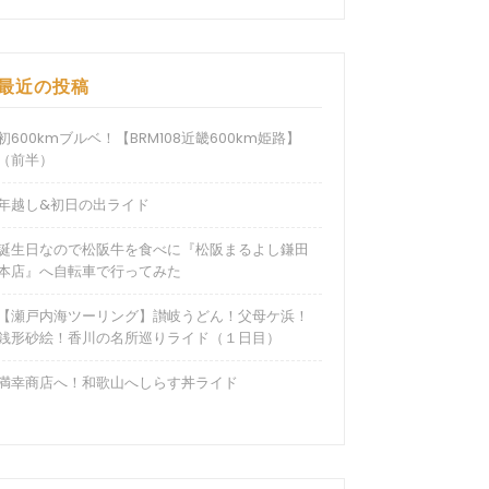
最近の投稿
初600kmブルベ！【BRM108近畿600km姫路】
（前半）
年越し&初日の出ライド
誕生日なので松阪牛を食べに『松阪まるよし鎌田
本店』へ自転車で行ってみた
【瀬戸内海ツーリング】讃岐うどん！父母ケ浜！
銭形砂絵！香川の名所巡りライド（１日目）
満幸商店へ！和歌山へしらす丼ライド